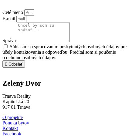
trnavareality@trnavareality.sk
Celé meno
E-mail
Správa
Súhlasím so spracovaním poskytnutých osobných údajov pre
účely kontaktovania s odpoveďou. Prečítal som si poučenie
o ochrane osobných údajov.
Odoslať
Zelený Dvor
Trnava Reality
Kapitulská 20
917 01 Trnava
O projekte
Ponuka bytov
Kontakt
Facebook