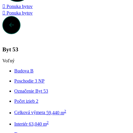
Ponuka bytov
Ponuka bytov
Byt 53
Voľný
Budova
B
Poschodie
3 NP
Označenie
Byt 53
Počet izieb
2
2
Celková výmera
59,440 m
2
Interiér
63,040 m