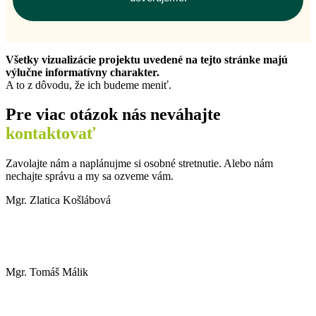
Všetky vizualizácie projektu uvedené na tejto stránke majú
výlučne informatívny charakter.
A to z dôvodu, že ich budeme meniť.
Pre viac otázok nás neváhajte
kontaktovať
Zavolajte nám a naplánujme si osobné stretnutie. Alebo nám
nechajte správu a my sa ozveme vám.
Mgr. Zlatica Košlábová
+421 902 140 654
koslabova@trnavareality.sk
Mgr. Tomáš Málik
+421 904 903 903