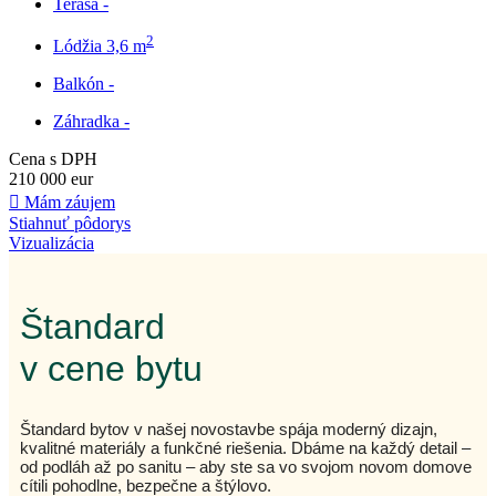
Terasa
-
2
Lódžia
3,6 m
Balkón
-
Záhradka
-
Cena s DPH
210 000 eur
Mám záujem
Stiahnuť pôdorys
Vizualizácia
Štandard
v cene bytu
Štandard bytov v našej novostavbe spája moderný dizajn,
kvalitné materiály a funkčné riešenia. Dbáme na každý detail –
od podláh až po sanitu – aby ste sa vo svojom novom domove
cítili pohodlne, bezpečne a štýlovo.