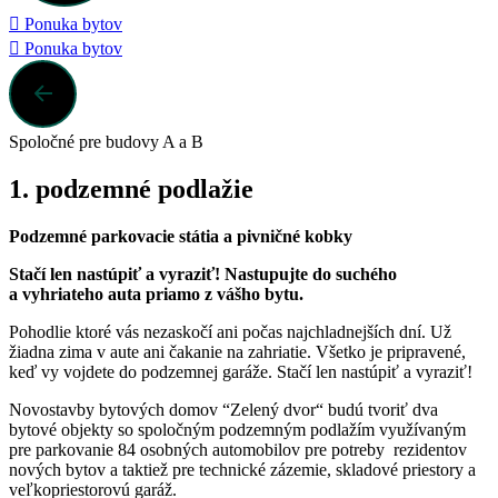
Ponuka bytov
Ponuka bytov
Spoločné pre budovy A a B
1. podzemné podlažie
Podzemné parkovacie státia a pivničné kobky
Stačí len
nastúpiť a vyraziť! Nastupujte do suchého
a vyhriateho auta priamo z vášho bytu.
Pohodlie ktoré vás nezaskočí ani počas najchladnejších dní. Už
žiadna zima v aute ani čakanie na zahriatie. Všetko je pripravené,
keď vy vojdete do podzemnej garáže. Stačí len nastúpiť a vyraziť!
Novostavby bytových domov “Zelený dvor“ budú tvoriť dva
bytové objekty so spoločným podzemným podlažím využívaným
pre parkovanie 84 osobných automobilov pre potreby rezidentov
nových bytov a taktiež pre technické zázemie, skladové priestory a
veľkopriestorovú garáž.