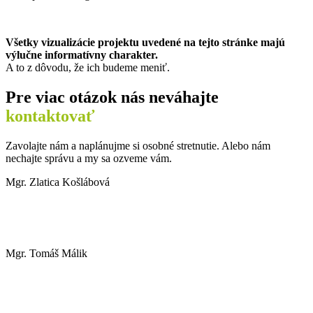
Všetky vizualizácie projektu uvedené na tejto stránke majú
výlučne informatívny charakter.
A to z dôvodu, že ich budeme meniť.
Pre viac otázok nás neváhajte
kontaktovať
Zavolajte nám a naplánujme si osobné stretnutie. Alebo nám
nechajte správu a my sa ozveme vám.
Mgr. Zlatica Košlábová
+421 902 140 654
koslabova@trnavareality.sk
Mgr. Tomáš Málik
+421 904 903 903
trnavareality@trnavareality.sk