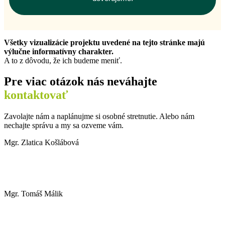
Všetky vizualizácie projektu uvedené na tejto stránke majú
výlučne informatívny charakter.
A to z dôvodu, že ich budeme meniť.
Pre viac otázok nás neváhajte
kontaktovať
Zavolajte nám a naplánujme si osobné stretnutie. Alebo nám
nechajte správu a my sa ozveme vám.
Mgr. Zlatica Košlábová
+421 902 140 654
koslabova@trnavareality.sk
Mgr. Tomáš Málik
+421 904 903 903