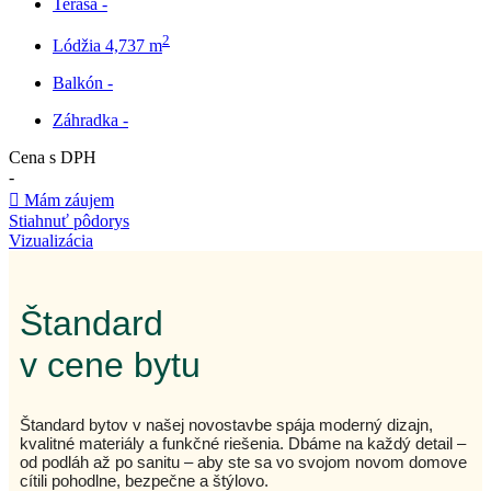
Terasa
-
2
Lódžia
4,737 m
Balkón
-
Záhradka
-
Cena s DPH
-
Mám záujem
Stiahnuť pôdorys
Vizualizácia
Štandard
v cene bytu
Štandard bytov v našej novostavbe spája moderný dizajn,
kvalitné materiály a funkčné riešenia. Dbáme na každý detail –
od podláh až po sanitu – aby ste sa vo svojom novom domove
cítili pohodlne, bezpečne a štýlovo.