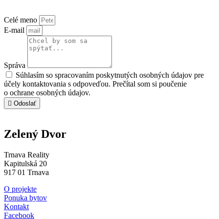
trnavareality@trnavareality.sk
Celé meno
E-mail
Správa
Súhlasím so spracovaním poskytnutých osobných údajov pre
účely kontaktovania s odpoveďou. Prečítal som si poučenie
o ochrane osobných údajov.
Odoslať
Zelený Dvor
Trnava Reality
Kapitulská 20
917 01 Trnava
O projekte
Ponuka bytov
Kontakt
Facebook