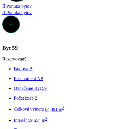
Ponuka bytov
Ponuka bytov
Byt 59
Rezervovaný
Budova
B
Poschodie
4 NP
Označenie
Byt 59
Počet izieb
2
2
Celková výmera
64,391 m
2
Interiér
59,654 m