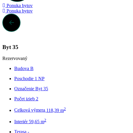
Ponuka bytov
Ponuka bytov
Byt 35
Rezervovaný
Budova
B
Poschodie
1 NP
Označenie
Byt 35
Počet izieb
2
2
Celková výmera
118,39 m
2
Interiér
59,65 m
Terasa
-