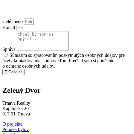
+421 904 903 903
trnavareality@trnavareality.sk
Celé meno
E-mail
Správa
Súhlasím so spracovaním poskytnutých osobných údajov pre
účely kontaktovania s odpoveďou. Prečítal som si poučenie
o ochrane osobných údajov.
Odoslať
Zelený Dvor
Trnava Reality
Kapitulská 20
917 01 Trnava
O projekte
Ponuka bytov