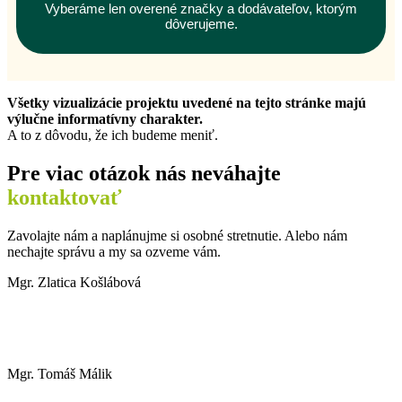
Vyberáme len overené značky a dodávateľov, ktorým
dôverujeme.
Všetky vizualizácie projektu uvedené na tejto stránke majú
výlučne informatívny charakter.
A to z dôvodu, že ich budeme meniť.
Pre viac otázok nás neváhajte
kontaktovať
Zavolajte nám a naplánujme si osobné stretnutie. Alebo nám
nechajte správu a my sa ozveme vám.
Mgr. Zlatica Košlábová
+421 902 140 654
koslabova@trnavareality.sk
Mgr. Tomáš Málik