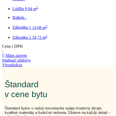
2
Lódžia
9,94 m
Balkón
-
2
Záhradka 1
14,08 m
2
Záhradka 2
34,72 m
Cena s DPH
-
Mám záujem
Stiahnuť pôdorys
Vizualizácia
Štandard
v cene bytu
Štandard bytov v našej novostavbe spája moderný dizajn,
kvalitné materiály a funkčné riešenia. Dbáme na každý detail –