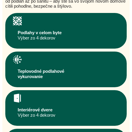
od podláh až po sanitu – aby ste sa vo svojom novom domove
cítili pohodlne, bezpečne a štýlovo.
Podlahy v celom byte
Výber zo 4 dekorov
Teplovodné podlahové
vykurovanie
Interiérové dvere
Výber zo 4 dekorov